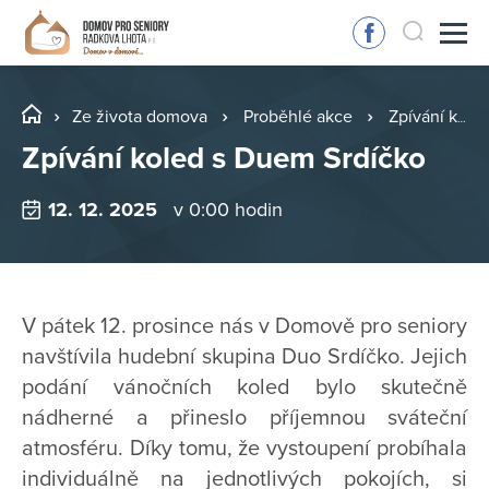
Ze života domova
Proběhlé akce
Zpívání koled s Duem Srdíčko
Zpívání koled s Duem Srdíčko
12. 12. 2025
v 0:00 hodin
V pátek 12. prosince nás v Domově pro seniory
navštívila hudební skupina Duo Srdíčko. Jejich
podání vánočních koled bylo skutečně
nádherné a přineslo příjemnou sváteční
atmosféru. Díky tomu, že vystoupení probíhala
individuálně na jednotlivých pokojích, si