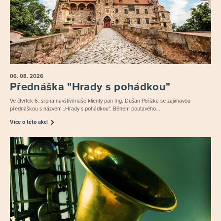
06. 08.
2026
Přednáška "Hrady s pohádkou"
Ve čtvrtek 6. srpna navštívil naše klienty pan Ing. Dušan Pořízka se zajímavou
přednáškou s názvem „Hrady s pohádkou“. Během poutavého...
Více o této akci