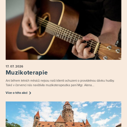
17. 07.
2026
Muzikoterapie
Ani během letních měsíců nejsou naši klienti ochuzeni o pravidelnou dávku hudby.
Také v červenci nás navštívila muzikoterapeutka paní Mgr. Alena...
Více o této akci