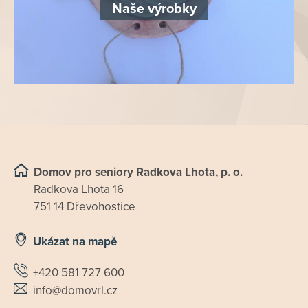
Naše výrobky
Domov pro seniory Radkova Lhota, p. o.
Radkova Lhota 16
751 14 Dřevohostice
Ukázat na mapě
+420 581 727 600
info@domovrl.cz