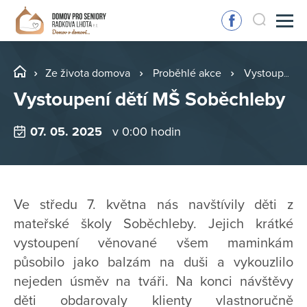
Ze života domova
Proběhlé akce
Vystoupení dětí MŠ Soběchleby
Vystoupení dětí MŠ Soběchleby
07. 05. 2025
v 0:00 hodin
Ve středu 7. května nás navštívily děti z
mateřské školy Soběchleby. Jejich krátké
vystoupení věnované všem maminkám
působilo jako balzám na duši a vykouzlilo
nejeden úsměv na tváři. Na konci návštěvy
děti obdarovaly klienty vlastnoručně