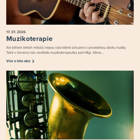
17. 07.
2026
Muzikoterapie
Ani během letních měsíců nejsou naši klienti ochuzeni o pravidelnou dávku hudby.
Také v červenci nás navštívila muzikoterapeutka paní Mgr. Alena...
Více o této akci