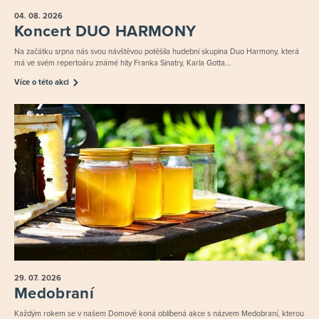
04. 08.
2026
Koncert DUO HARMONY
Na začátku srpna nás svou návštěvou potěšila hudební skupina Duo Harmony, která
má ve svém repertoáru známé hity Franka Sinatry, Karla Gotta...
Více o této akci
29. 07.
2026
Medobraní
Každým rokem se v našem Domově koná oblíbená akce s názvem Medobraní, kterou