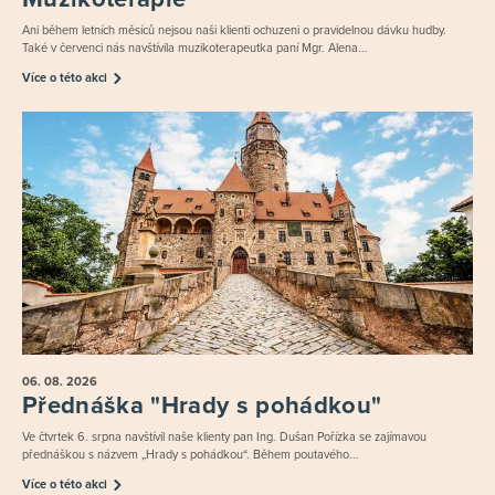
Ani během letních měsíců nejsou naši klienti ochuzeni o pravidelnou dávku hudby.
Také v červenci nás navštívila muzikoterapeutka paní Mgr. Alena...
Více o této akci
06. 08.
2026
Přednáška "Hrady s pohádkou"
Ve čtvrtek 6. srpna navštívil naše klienty pan Ing. Dušan Pořízka se zajímavou
přednáškou s názvem „Hrady s pohádkou“. Během poutavého...
Více o této akci