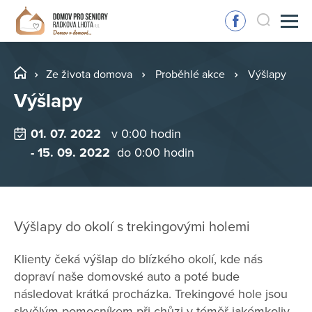
Ze života domova
Proběhlé akce
Výšlapy
Výšlapy
01. 07. 2022
v 0:00 hodin
- 15. 09. 2022
do 0:00 hodin
Výšlapy do okolí s trekingovými holemi
Klienty čeká výšlap do blízkého okolí, kde nás
dopraví naše domovské auto a poté bude
následovat krátká procházka. Trekingové hole jsou
skvělým pomocníkem při chůzi v téměř jakémkoliv