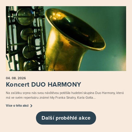
04. 08.
2026
Koncert DUO HARMONY
Na začátku srpna nás svou návštěvou potěšila hudební skupina Duo Harmony, která
má ve svém repertoáru známé hity Franka Sinatry, Karla Gotta...
Více o této akci
Další proběhlé akce