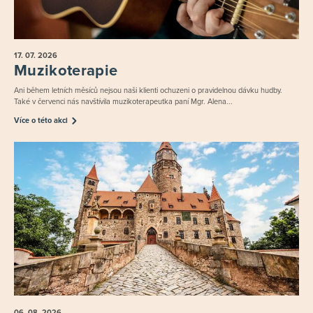
17. 07.
2026
Muzikoterapie
Ani během letních měsíců nejsou naši klienti ochuzeni o pravidelnou dávku hudby.
Také v červenci nás navštívila muzikoterapeutka paní Mgr. Alena...
Více o této akci
06. 08.
2026