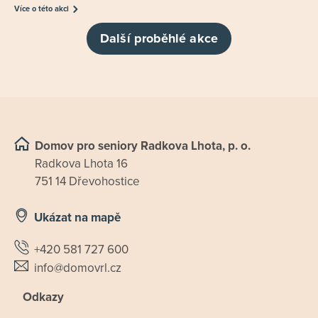
Více o této akci
Další proběhlé akce
Domov pro seniory Radkova Lhota, p. o.
Radkova Lhota 16
751 14 Dřevohostice
Ukázat na mapě
+420 581 727 600
info@domovrl.cz
Odkazy