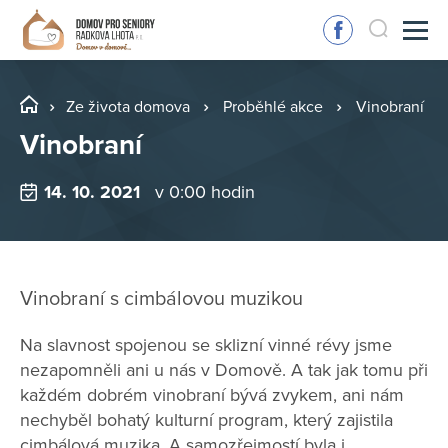
Ze života domova
Proběhlé akce
Vinobraní
Vinobraní
14. 10. 2021
v 0:00 hodin
Vinobraní s cimbálovou muzikou
Na slavnost spojenou se sklizní vinné révy jsme
nezapomněli ani u nás v Domově. A tak jak tomu při
každém dobrém vinobraní bývá zvykem, ani nám
nechyběl bohatý kulturní program, který zajistila
cimbálová muzika. A samozřejmostí byla i