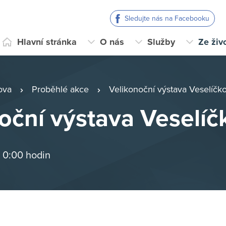
Sledujte nás na Facebooku
Hlavní stránka
O nás
Služby
Ze živ
ova
Proběhlé akce
Velikonoční výstava Veselíčk
oční výstava Veselíč
 0:00 hodin