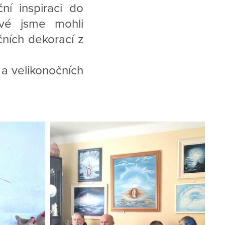
ní inspiraci do
ové jsme mohli
čních dekorací z
 a velikonočních