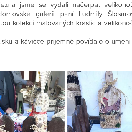
ezna jsme se vydali načerpat velikonoč
domovské galerii paní Ludmily Šlosar
ou kolekci malovaných kraslic a velikono
usku a kávičce příjemně povídalo o umění