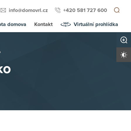
info@domovrl.cz
+420 581 727 600
ota domova
Kontakt
Virtuální prohlídka
Zvětši
o
Vysoký 
ko