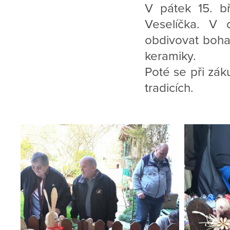
V pátek 15. bř
Veselíčka. V 
obdivovat bohat
keramiky.
Poté se při zák
tradicích.