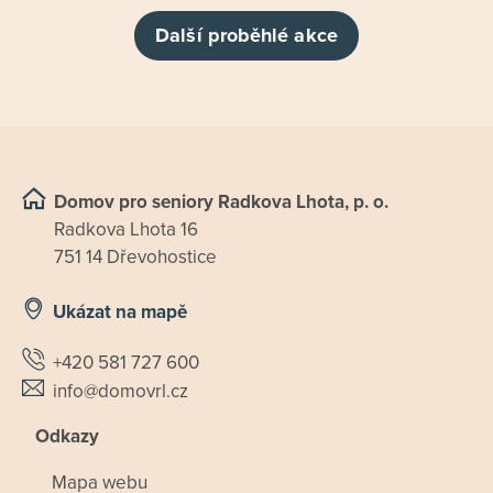
Další proběhlé akce
Domov pro seniory Radkova Lhota, p. o.
Radkova Lhota 16
751 14 Dřevohostice
Ukázat na mapě
+420 581 727 600
info@domovrl.cz
Odkazy
Mapa webu