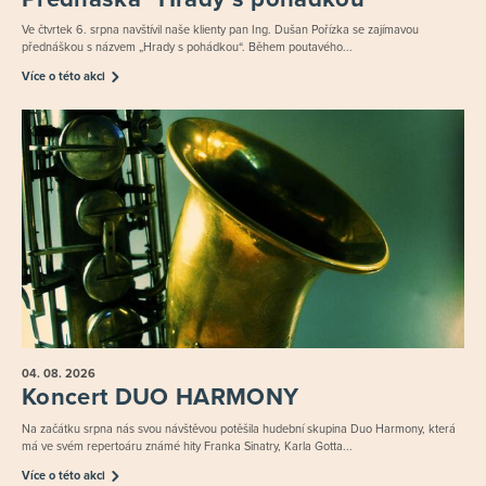
Ve čtvrtek 6. srpna navštívil naše klienty pan Ing. Dušan Pořízka se zajímavou
přednáškou s názvem „Hrady s pohádkou“. Během poutavého...
Více o této akci
04. 08.
2026
Koncert DUO HARMONY
Na začátku srpna nás svou návštěvou potěšila hudební skupina Duo Harmony, která
má ve svém repertoáru známé hity Franka Sinatry, Karla Gotta...
Více o této akci