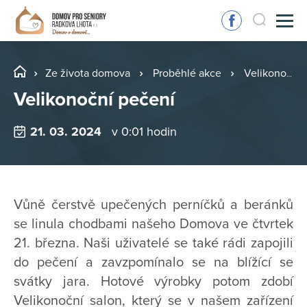
Ze života domova
Proběhlé akce
Velikonoční pečení
Velikonoční pečení
21. 03. 2024
v 0:01 hodin
Vůně čerstvě upečených perníčků a beránků
se linula chodbami našeho Domova ve čtvrtek
21. března. Naši uživatelé se také rádi zapojili
do pečení a zavzpomínalo se na blížící se
svátky jara. Hotové výrobky potom zdobí
Velikonoční salon, který se v našem zařízení