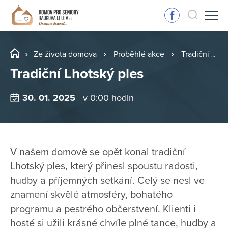
Ze života domova
Proběhlé akce
Tradiční Lhotský ples
Tradiční Lhotský ples
30. 01. 2025
v 0:00 hodin
V našem domově se opět konal tradiční
Lhotský ples, který přinesl spoustu radosti,
hudby a příjemných setkání. Celý se nesl ve
znamení skvělé atmosféry, bohatého
programu a pestrého občerstvení. Klienti i
hosté si užili krásné chvíle plné tance, hudby a