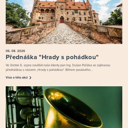
06. 08.
2026
Přednáška "Hrady s pohádkou"
Ve čtvrtek 6. srpna navštívil naše klienty pan Ing. Dušan Pořízka se zajímavou
přednáškou s názvem „Hrady s pohádkou“. Během poutavého...
Více o této akci