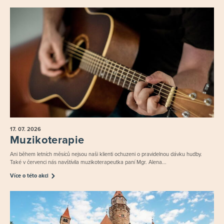
17. 07.
2026
Muzikoterapie
Ani během letních měsíců nejsou naši klienti ochuzeni o pravidelnou dávku hudby.
Také v červenci nás navštívila muzikoterapeutka paní Mgr. Alena...
Více o této akci