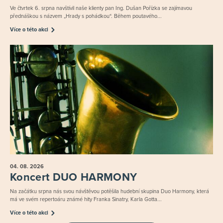
Ve čtvrtek 6. srpna navštívil naše klienty pan Ing. Dušan Pořízka se zajímavou
přednáškou s názvem „Hrady s pohádkou“. Během poutavého...
Více o této akci
04. 08.
2026
Koncert DUO HARMONY
Na začátku srpna nás svou návštěvou potěšila hudební skupina Duo Harmony, která
má ve svém repertoáru známé hity Franka Sinatry, Karla Gotta...
Více o této akci