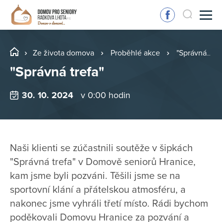
Ze života domova
Proběhlé akce
"Správná trefa"
"Správná trefa"
30. 10. 2024
v 0:00 hodin
Naši klienti se zúčastnili soutěže v šipkách
"Správná trefa" v Domově seniorů Hranice,
kam jsme byli pozváni. Těšili jsme se na
sportovní klání a přátelskou atmosféru, a
nakonec jsme vyhráli třetí místo. Rádi bychom
poděkovali Domovu Hranice za pozvání a