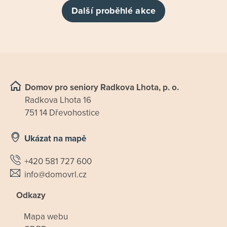
Další proběhlé akce
Domov pro seniory Radkova Lhota, p. o.
Radkova Lhota 16
751 14 Dřevohostice
Ukázat na mapě
+420 581 727 600
info@domovrl.cz
Odkazy
Mapa webu