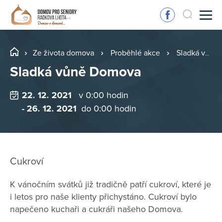
Ze života domova
Proběhlé akce
Sladká vůně Domova
Sladká vůně Domova
22. 12. 2021
v 0:00 hodin
- 26. 12. 2021
do 0:00 hodin
Cukroví
K vánočním svátků již tradičně patří cukroví, které je
i letos pro naše klienty přichystáno. Cukroví bylo
napečeno kuchaři a cukráři našeho Domova.