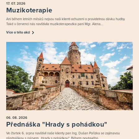
17. 07.
2026
Muzikoterapie
Ani během letních měsíců nejsou naši klienti ochuzeni o pravidelnou dávku hudby.
Také v červenci nás navštívila muzikoterapeutka paní Mgr. Alena...
Více o této akci
06. 08.
2026
Přednáška "Hrady s pohádkou"
Ve čtvrtek 6. srpna navštívil naše klienty pan Ing. Dušan Pořízka se zajímavou
přednáškou s názvem „Hrady s pohádkou“. Během poutavého...