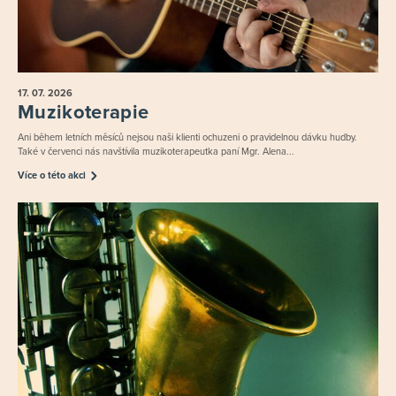
17. 07.
2026
Muzikoterapie
Ani během letních měsíců nejsou naši klienti ochuzeni o pravidelnou dávku hudby.
Také v červenci nás navštívila muzikoterapeutka paní Mgr. Alena...
Více o této akci