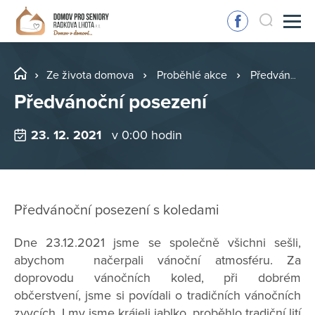
Ze života domova
Proběhlé akce
Předvánoční posezení
Předvánoční posezení
23. 12. 2021
v 0:00 hodin
Předvánoční posezení s koledami
Dne 23.12.2021 jsme se společně všichni sešli,
abychom načerpali vánoční atmosféru. Za
doprovodu vánočních koled, při dobrém
občerstvení, jsme si povídali o tradičních vánočních
zvycích. I my jsme krájeli jablko, proběhlo tradiční lití