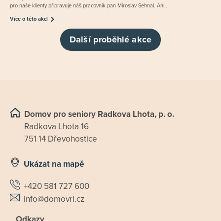
pro naše klienty připravuje náš pracovník pan Miroslav Sehnal. Ani...
Více o této akci
Další proběhlé akce
Domov pro seniory Radkova Lhota, p. o.
Radkova Lhota 16
751 14 Dřevohostice
Ukázat na mapě
+420 581 727 600
info@domovrl.cz
Odkazy