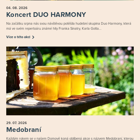
04. 08.
2026
Koncert DUO HARMONY
Na začátku srpna nás svou návštěvou potěšila hudební skupina Duo Harmony, která
má ve svém repertoáru známé hity Franka Sinatry, Karla Gotta...
Více o této akci
29. 07.
2026
Medobraní
Každým rokem se v našem Domově koná oblíbená akce s názvem Medobraní, kterou