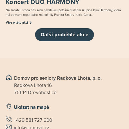
Koncert DUO HARMONY
Na začátku srpna nás svou návštěvou potěšila hudební skupina Duo Harmony, která
má ve svém repertoáru známé hity Franka Sinatry, Karla Gotta...
Více o této akci
Další proběhlé akce
Domov pro seniory Radkova Lhota, p. o.
Radkova Lhota 16
751 14 Dřevohostice
Ukázat na mapě
+420 581 727 600
info@domovrl.cz