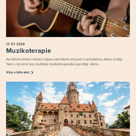
17. 07.
2026
Muzikoterapie
Ani během letních měsíců nejsou naši klienti ochuzeni o pravidelnou dávku hudby.
Také v červenci nás navštívila muzikoterapeutka paní Mgr. Alena...
Více o této akci