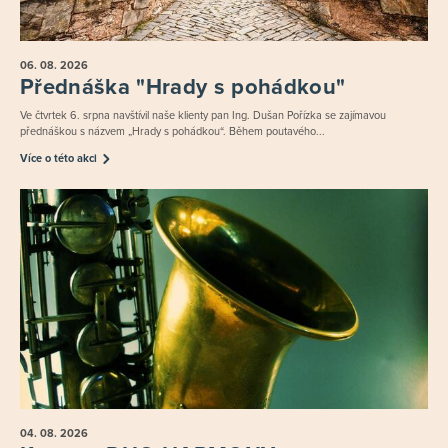
06. 08.
2026
Přednáška "Hrady s pohádkou"
Ve čtvrtek 6. srpna navštívil naše klienty pan Ing. Dušan Pořízka se zajímavou
přednáškou s názvem „Hrady s pohádkou“. Během poutavého...
Více o této akci
04. 08.
2026