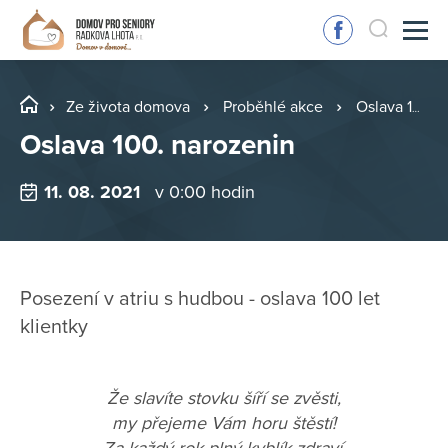
Ze života domova
Proběhlé akce
Oslava 100. narozenin
Oslava 100. narozenin
11. 08. 2021
v 0:00 hodin
Posezení v atriu s hudbou - oslava 100 let
klientky
Že slavíte stovku šíří se zvěsti,
my přejeme Vám horu štěstí!