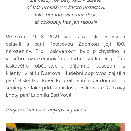
Za každý rok plný kyblík zdraví,
ať Vás překážky v životě nezastaví.
Také humoru více než dosti,
ať obklopují Vás jen radosti!
Ve středu 11. 8. 2021 jsme s radostí nás všech
oslavili s paní Kotasovou Zdenkou její 100.
narozeniny. Pro oslavenkyni bylo přichystáno u
velkého narozeninového dortu, květin a jiného
laskavého občerstvení, příjemné posezení s
klienty v atriu Domova. Hudební doprovod zajistila
paní Eliška Bolcková. Ke gratulantům za domov pro
seniory se také přidala místostarostka obce Radkovy
Lhoty paní Ludmila Bartíková.
Přejeme Vám vše nejlepší k jubileu!