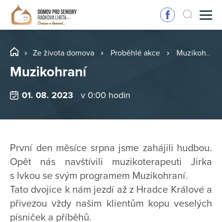
Ze života domova
Proběhlé akce
Muzikohraní
Muzikohraní
01. 08. 2023
v 0:00 hodin
První den měsíce srpna jsme zahájili hudbou.
Opět nás navštívili muzikoterapeuti Jirka
s Ivkou se svým programem Muzikohraní.
Tato dvojice k nám jezdí až z Hradce Králové a
přivezou vždy našim klientům kopu veselých
písniček a příběhů.