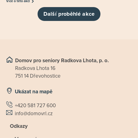
Více o této akci
Další proběhlé akce
Domov pro seniory Radkova Lhota, p. o.
Radkova Lhota 16
751 14 Dřevohostice
Ukázat na mapě
+420 581 727 600
info@domovrl.cz
Odkazy