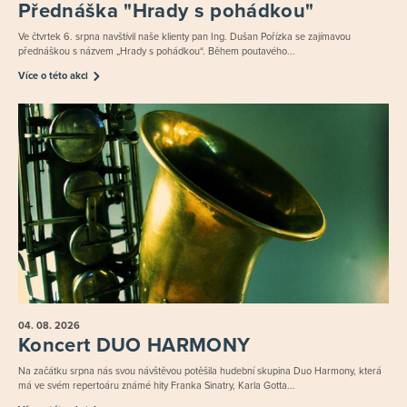
Přednáška "Hrady s pohádkou"
Ve čtvrtek 6. srpna navštívil naše klienty pan Ing. Dušan Pořízka se zajímavou
přednáškou s názvem „Hrady s pohádkou“. Během poutavého...
Více o této akci
04. 08.
2026
Koncert DUO HARMONY
Na začátku srpna nás svou návštěvou potěšila hudební skupina Duo Harmony, která
má ve svém repertoáru známé hity Franka Sinatry, Karla Gotta...