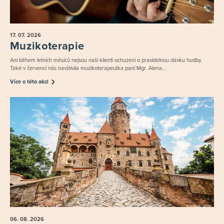
17. 07.
2026
Muzikoterapie
Ani během letních měsíců nejsou naši klienti ochuzeni o pravidelnou dávku hudby.
Také v červenci nás navštívila muzikoterapeutka paní Mgr. Alena...
Více o této akci
06. 08.
2026