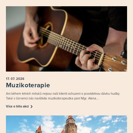
17. 07.
2026
Muzikoterapie
Ani během letních měsíců nejsou naši klienti ochuzeni o pravidelnou dávku hudby.
Také v červenci nás navštívila muzikoterapeutka paní Mgr. Alena...
Více o této akci