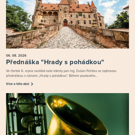
06. 08.
2026
Přednáška "Hrady s pohádkou"
Ve čtvrtek 6. srpna navštívil naše klienty pan Ing. Dušan Pořízka se zajímavou
přednáškou s názvem „Hrady s pohádkou“. Během poutavého...
Více o této akci