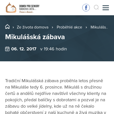
Ze života domova
Proběhlé akce
Mikulášská zábava
Mikulášská zábava
06. 12. 2017
v 19:46 hodin
Tradiční Mikulášská zábava proběhla letos přesně
na Mikuláše tedy 6. prosince. Mikuláš s družinou
čertů a andělů nejdříve navštívil všechny klienty na
pokojích, předal balíčky s dobrotami a pozval je na
zábavu do velké jídelny, kde už na ně čekalo
bohaté občerstvení z naší kuchyně a živá muzika v