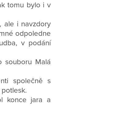
ak tomu bylo i v
 ale i navzdory
íjemné odpoledne
udba, v podání
ho souboru Malá
enti společně s
 potlesk.
l konce jara a