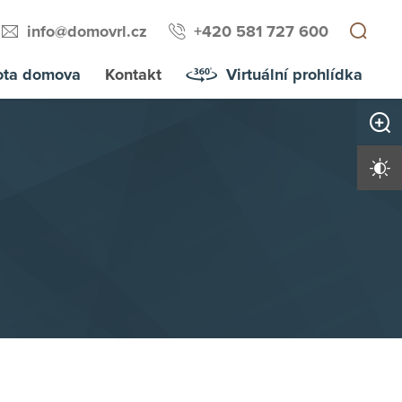
info@domovrl.cz
+420 581 727 600
ota domova
Kontakt
Virtuální prohlídka
Zvětši
Vysoký 