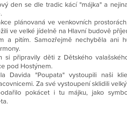
vý den se dle tradic kácí "májka" a nejin
.
kce plánovaná ve venkovních prostorách,
žili ve velké jídelně na Hlavní budově př
em a pitím. Samozřejmě nechyběla ani h
armony.
 si připravily děti z Dětského valašské
ice pod Hostýnem.
a Davida "Poupata" vystoupili naši kli
acovnicemi. Za své vystoupení sklidili velký
odařilo pokácet i tu májku, jako symbo
ta.