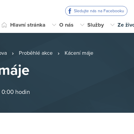
Sledujte nás na Facebooku
Hlavní stránka
O nás
Služby
Ze živ
ova
Proběhlé akce
Kácení máje
 máje
 0:00 hodin