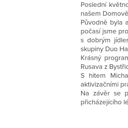
Poslední květno
našem Domově
Původně byla a
počasí jsme pro
s dobrým jídl
skupiny Duo H
Krásný program
Rusava z Bystř
S hitem Michal
aktivizačními pr
Na závěr se p
přicházejícího lé