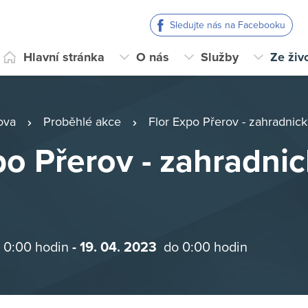
Sledujte nás na Facebooku
Hlavní stránka
O nás
Služby
Ze živ
ova
Proběhlé akce
Flor Expo Přerov - zahradnick
po Přerov - zahradni
 0:00 hodin
- 19. 04. 2023
do 0:00 hodin