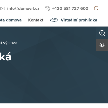
info@domovrl.cz
+420 581 727 600
ota domova
Kontakt
Virtuální prohlídka
Zvětši
á výstava
Vysoký 
cká