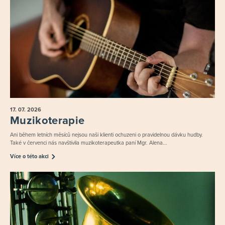
17. 07.
2026
Muzikoterapie
Ani během letních měsíců nejsou naši klienti ochuzeni o pravidelnou dávku hudby.
Také v červenci nás navštívila muzikoterapeutka paní Mgr. Alena...
Více o této akci