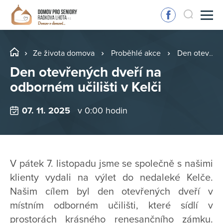
Ze života domova
Proběhlé akce
Den otevřených dveří na odborném učilišti v Kelči
Den otevřených dveří na
odborném učilišti v Kelči
07. 11. 2025
v 0:00 hodin
V pátek 7. listopadu jsme se společně s našimi
klienty vydali na výlet do nedaleké Kelče.
Našim cílem byl den otevřených dveří v
místním odborném učilišti, které sídlí v
prostorách krásného renesančního zámku.