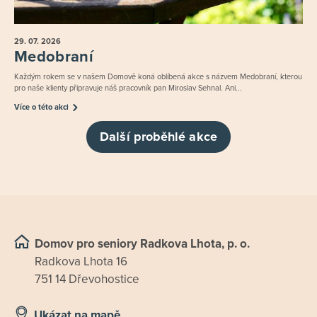
29. 07.
2026
Medobraní
Každým rokem se v našem Domově koná oblíbená akce s názvem Medobraní, kterou
pro naše klienty připravuje náš pracovník pan Miroslav Sehnal. Ani...
Více o této akci
Další proběhlé akce
Domov pro seniory Radkova Lhota, p. o.
Radkova Lhota 16
751 14 Dřevohostice
Ukázat na mapě