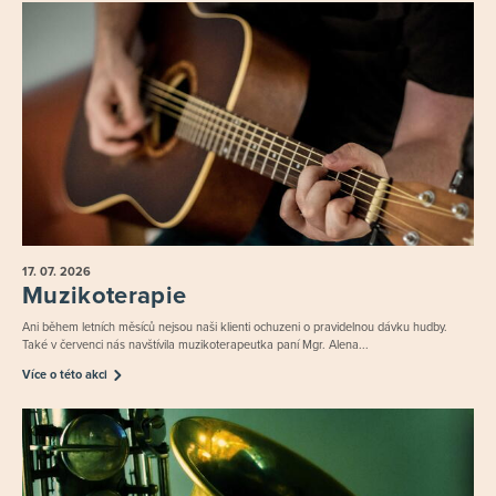
17. 07.
2026
Muzikoterapie
Ani během letních měsíců nejsou naši klienti ochuzeni o pravidelnou dávku hudby.
Také v červenci nás navštívila muzikoterapeutka paní Mgr. Alena...
Více o této akci