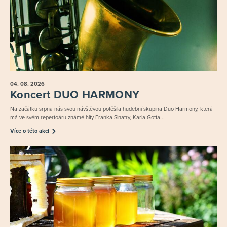
04. 08.
2026
Koncert DUO HARMONY
Na začátku srpna nás svou návštěvou potěšila hudební skupina Duo Harmony, která
má ve svém repertoáru známé hity Franka Sinatry, Karla Gotta...
Více o této akci