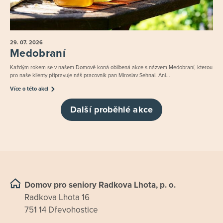
29. 07.
2026
Medobraní
Každým rokem se v našem Domově koná oblíbená akce s názvem Medobraní, kterou
pro naše klienty připravuje náš pracovník pan Miroslav Sehnal. Ani...
Více o této akci
Další proběhlé akce
Domov pro seniory Radkova Lhota, p. o.
Radkova Lhota 16
751 14 Dřevohostice