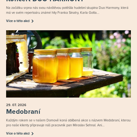
Na začátku srpna nás svou návštěvou potěšila hudební skupina Duo Harmony, která
má ve svém repertoáru známé hity Franka Sinatry, Karla Gotta...
Více o této akci
29. 07.
2026
Medobraní
Každým rokem se v našem Domově koná oblíbená akce s názvem Medobraní, kterou
pro naše klienty připravuje náš pracovník pan Miroslav Sehnal. Ani...
Více o této akci