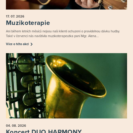
17. 07.
2026
Muzikoterapie
Ani během letních měsíců nejsou naši klienti ochuzeni o pravidelnou dávku hudby.
Také v červenci nás navštívila muzikoterapeutka paní Mgr. Alena...
Více o této akci
04. 08.
2026
Koncert DUO HARMONY