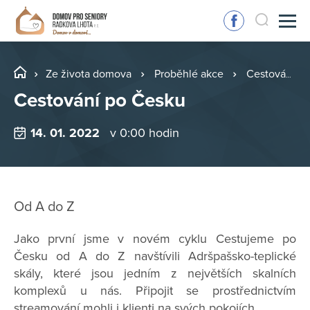
Ze života domova
Proběhlé akce
Cestování po Česku
Cestování po Česku
14. 01. 2022
v 0:00 hodin
Od A do Z
Jako první jsme v novém cyklu Cestujeme po
Česku od A do Z navštívili Adršpašsko-teplické
skály, které jsou jedním z největších skalních
komplexů u nás. Připojit se prostřednictvím
streamování mohli i klienti na svých pokojích.