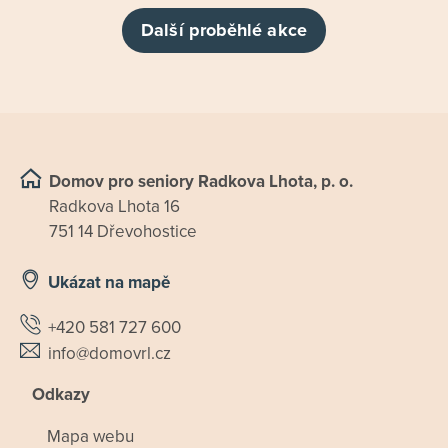
Další proběhlé akce
Domov pro seniory Radkova Lhota, p. o.
Radkova Lhota 16
751 14 Dřevohostice
Ukázat na mapě
+420 581 727 600
info@domovrl.cz
Odkazy
Mapa webu